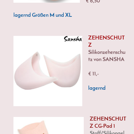
€ 6,50
lagernd Größen M und XL
ZEHENSCHUT
Z
Silikonzehenschu
tz von SANSHA
€ 11,-
lagernd
ZEHENSCHUT
Z CG-Pad 1
Stoff/Silikongel